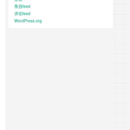
条目feed
评论feed
WordPress.org