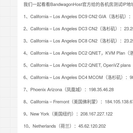
我们一起看看BandwagonHost官方给的各机房测试IP地
1、California – Los Angeles DC9 CN2 GIA（洛杉矶）：6
2、California – Los Angeles DC3 CN2（洛杉矶）：23.25
3、California – Los Angeles DC8 CN2（洛杉矶）：23.25
4、California – Los Angeles DC2 QNET，KVM Plan
5、California – Los Angeles DC2 QNET, OpenVZ pl
6、California – Los Angeles DC4 MCOM（洛杉矶）：98.
7、Phoenix Arizona（凤凰城）：198.35.46.28
8、California – Fremont（美国佛利蒙）：184.105.138.6
9、New York（美国纽约）：208.167.227.122
10、Netherlands（荷兰）：45.62.120.202